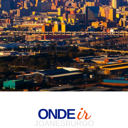
ir
ONDE
JOANESBURGO