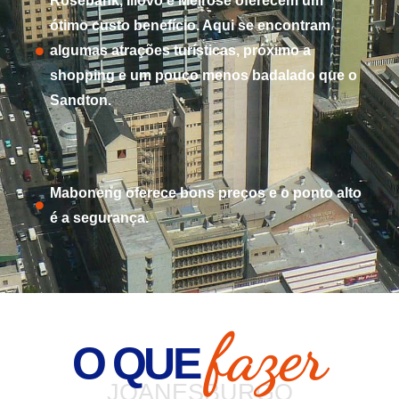
Rosebank, Illovo e Melrose oferecem um
ótimo custo benefício. Aqui se encontram
algumas atrações turísticas, próximo a
shopping e um pouco menos badalado que o
Sandton.
Maboneng oferece bons preços e o ponto alto
é a segurança.
fazer
O QUE
JOANESBURGO