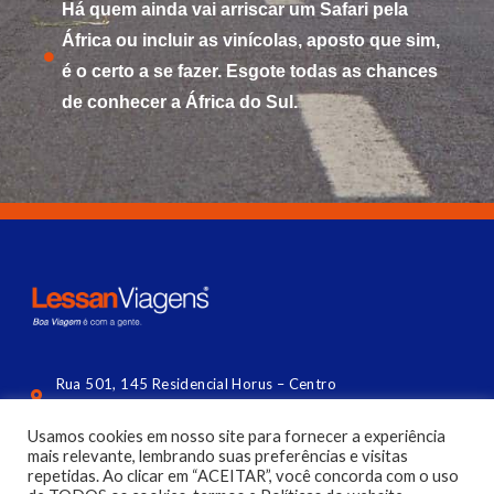
Há quem ainda vai arriscar um Safari pela
África ou incluir as vinícolas, aposto que sim,
é o certo a se fazer. Esgote todas as chances
de conhecer a África do Sul.
Rua 501, 145 Residencial Horus – Centro
Balneário Camboriú (lateral da Central) | SC
Usamos cookies em nosso site para fornecer a experiência
contato@lessan.com.br
mais relevante, lembrando suas preferências e visitas
repetidas. Ao clicar em “ACEITAR”, você concorda com o uso
(47) 3056 4144​