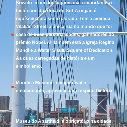
Soweto: é um dos lugares mais importantes e
históricos da África do Sul. A região é
riquíssima pra ser explorada. Tem a avenida
Vilakasi Street, a única rua no mundo que foi
casa de duas personalidades, ganhadores do
prêmio Nobel. Ali também está a igreja Regina
Mundi e a Walter Sisulu Square of Dedication.
As duas carregadas de história e um
simbolismo.
Mandela Museum: é imperdível e
emocionante, aproveite para respirar história.
Museu do Apartheid: é obrigatório na cidade.