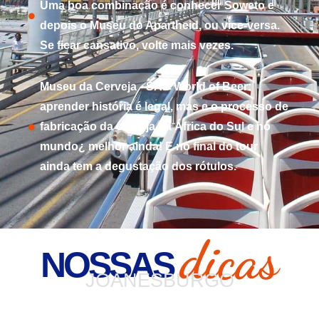
Uma boa combinação é conhecer Soweto e
depois o Museu do Apartheid, ou vice-versa.
Se ficar cansativo, volte mais vezes.
Museu da Cerveja - SAB World of Beer:
aprender história é legal, mas e o processo de
fabricação da cerveja na África do Sul e no
mundo¿ melhor ainda! E no final do tour
ainda tem a degustação dos rótulos.
dicas
NOSSAS
JOANESBURGO