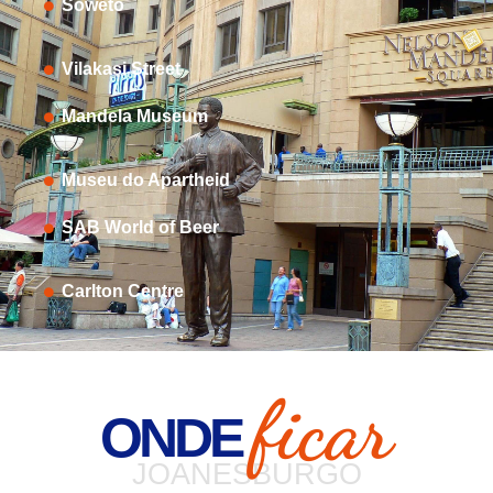
Soweto
Vilakasi Street
Mandela Museum
Museu do Apartheid
SAB World of Beer
Carlton Centre
ficar
ONDE
JOANESBURGO