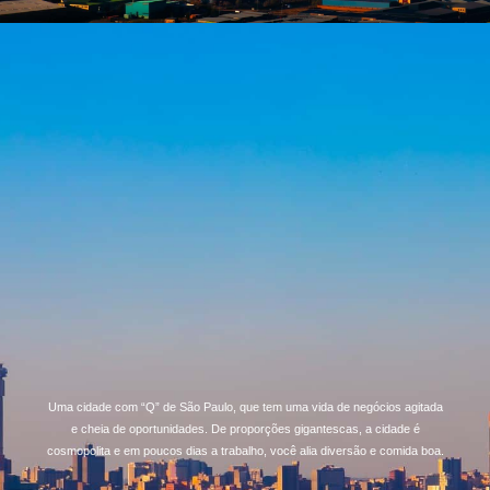
Uma cidade com “Q” de São Paulo, que tem uma vida de negócios agitada
e cheia de oportunidades. De proporções gigantescas, a cidade é
cosmopolita e em poucos dias a trabalho, você alia diversão e comida boa.