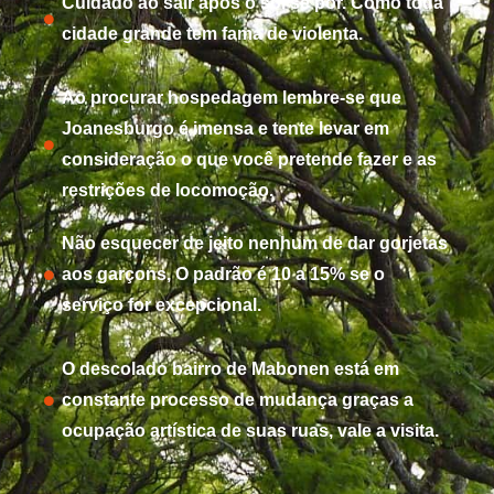
Cuidado ao sair após o sol se por. Como toda
cidade grande tem fama de violenta.
Ao procurar hospedagem lembre-se que
Joanesburgo é imensa e tente levar em
consideração o que você pretende fazer e as
restrições de locomoção.
Não esquecer de jeito nenhum de dar gorjetas
aos garçons, O padrão é 10 a 15% se o
serviço for excepcional.
O descolado bairro de Mabonen está em
constante processo de mudança graças a
ocupação artística de suas ruas, vale a visita.