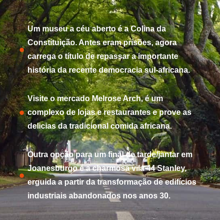
Um museu a céu aberto é a Colina da
Constituição. Antes eram prisões, agora
carrega o título de repassar a importante
história da recente democracia sul-africana.
Visite o mercado Melrose Arch, é um
complexo de lojas e restaurantes e prove as
delicias da tradicional comida africana.
Outra opção para um final de tarde/jantar em
Joanesburgo é a charmosa vila 44 Stanley,
erguida a partir da transformação de edifícios
industriais abandonados nos anos 30.