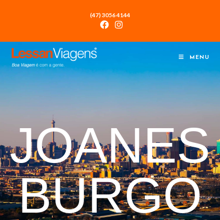
(47) 3056 4144
MENU
JOANES
BURGO