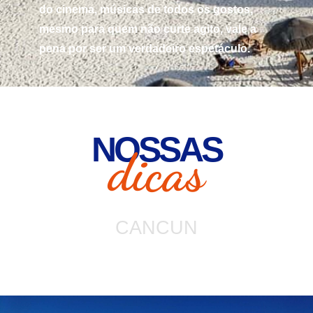
do cinema, músicas de todos os gostos,
mesmo para quem não curte agito, vale a
pena por ser um verdadeiro espetáculo.
NOSSAS
dicas
CANCUN