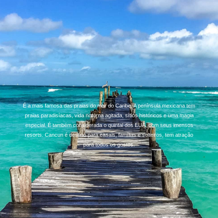
É a mais famosa das praias do mar do Caribe. A península mexicana tem
praias paradisíacas, vida noturna agitada, sítios históricos e uma magia
especial. É também considerada o quintal dos EUA, com seus imensos
resorts. Cancun é destino para casais, famílias e solteiros, tem atração
para todos os gostos.