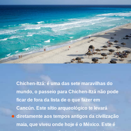
Chichen-Itzá: é uma das sete maravilhas do
mundo, o passeio para Chichen-Itzá não pode
ficar de fora da lista de o que fazer em
Cancún. Este sítio arqueológico te levará
diretamente aos tempos antigos da civilização
maia, que viveu onde hoje é o México. Este é