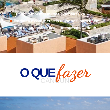
Tulum: também tem uma extensa faixa
litorânea e com incríveis ressortes, para quem
foge da agitação e fica a um pulo de Cancun.
fazer
O QUE
CANCUN