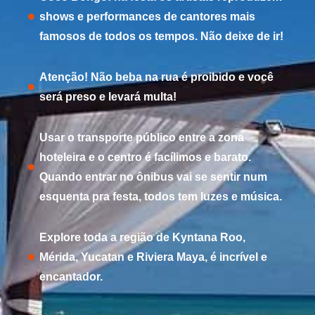
shows e performances de cantores mais
famosos de todos os tempos. Não deixe de ir!
Atenção! Não beba na rua é proibido e você
será preso e levará multa!
Usar o transporte público entre a zona
hoteleira e o centro é facílimos e barato.
Quando entrar no ônibus vai se sentir num
esquenta pra festa, todos tem luzes e música.
Explore toda a região de Kyntana Roo,
Mérida, Yucatan e Riviera Maya, é incrível e
encantador.