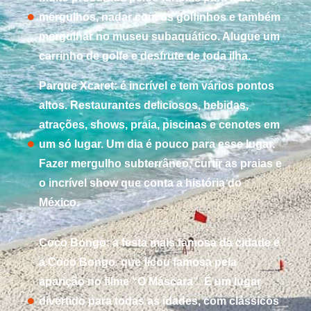
mergulhos, nadar com os golfinhos e também
mergulhar no museu subaquático. Alugue um
carrinho de golfe e desfrute de toda ilha.
Parque Xcaret: é incrível e tem vários pontos
altos. Restaurantes deliciosos, bebidas,
atrações, shows, praia, piscinas e cenotes em
um só lugar. Um dia é pouco para esse lugar.
Fazer mergulho subterrâneo, curtir as praias e
o incrível show que conta a história do
México.
Coco Bongo: a festa mais famosa da cidade é
a Coco Bongo, que ficou famosa pela
aparição no filme “O Máscara”. É um lugar
divertido para todas as idades, com clássicos