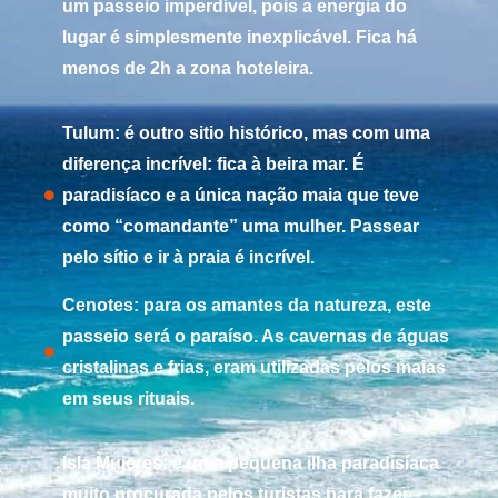
um passeio imperdível, pois a energia do
lugar é simplesmente inexplicável. Fica há
menos de 2h a zona hoteleira.
Tulum: é outro sitio histórico, mas com uma
diferença incrível: fica à beira mar. É
paradisíaco e a única nação maia que teve
como “comandante” uma mulher. Passear
pelo sítio e ir à praia é incrível.
Cenotes: para os amantes da natureza, este
passeio será o paraíso. As cavernas de águas
cristalinas e frias, eram utilizadas pelos maias
em seus rituais.
Isla Mujeres: é uma pequena ilha paradisíaca
muito procurada pelos turistas para fazer