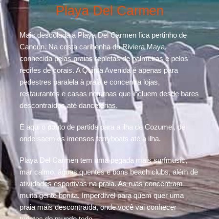
Playa Del Carmen
Mais descolada a Playa Del Carmen fica pertinho de
Cancun. Na costa caribenha da Riviera Maya,
conhecida pelas praias repletas de palmeiras e pelos
recifes de corais. A Quinta Avenida é apenas para
pedestres paralela à praia e concentra lojas,
restaurantes e casas noturnas que incluem desde bares
descontraídos até danceterias.
É aqui o ponto de partida para a ilha de Cozumel, de
onde saem os imensos ferryboats até a ilha.
Playa Del Carmen tem uma pegada mais surfmusic,
mar calmo, águas quentes e bons beach clubs, além de
atividades esportivas na praia. As ruas concentram
muita gente bonita. Imperdível para quem quer uma
praia mais descontraída, onde você vai conhecer
turistas do mundo todo.