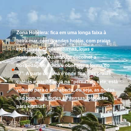
Zona Hotelera: fica em uma longa faixa à
beira-mar, com grandes hotéis, com praias
exclusivas, casas noturnas, lojas e
restaurantes. Quando for escolher a
hospedagem a dica é observar a forma do
“7”. A parte de cima é onde ficam as praias
calmas e pacíficas, já na “perna” do sete, está
voltado para o mar aberto, ou seja, as ondas
são bem mais fortes e intensas, propicias
para kitesurf.