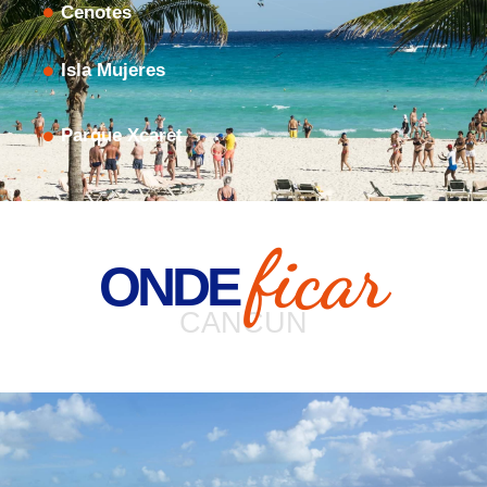
Cenotes
Isla Mujeres
Parque Xcaret
ficar
ONDE
CANCUN