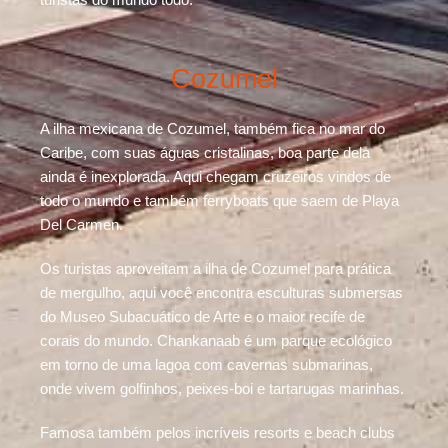
Cozumel
A ilha mexicana de Cozumel, também fica no mar do
Caribe, com suas águas cristalinas, boa parte dela
ainda é inexplorada. Aqui chegam cruzeiros vindos de
todo o mundo e também ferryboats que saem de Playa
Del Carmen.
Os turistas aproveitam a ilha de Cozumel para prática
de mergulho, aqui você encontra esculturas submersas
do Museo Subacuático de Arte e o maior recife de
corais do mundo. Chankanaab é um parque ecológico
em torno de uma lagoa com cavernas submarinas,
onde vivem golfinhos, peixes-boi e tartarugas marinhas.
Famosa também pelos incríveis resorts e beach clubs