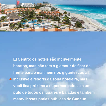
El Centro: os hotéis são incrivelmente
baratos, mas não tem o glamour de ficar de
frente para o mar, nem nos gigantescos all-
inclusive e resorts da zona hoteleira, mas
você fica próximo a supermercados e a um
pulo de todos os lugares e baladas e também
maravilhosas praias públicas de Cancún.