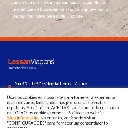
que só dão um charme a mais para o lugar. Muitos
turistas que se hospedam em Cancun aproveitam o
useday dos hotéis para curtir Cozumel.
Rua 501, 145 Residencial Horus – Centro
Balneário Camboriú (lateral da Central) | SC
Usamos cookies em nosso site para fornecer a experiência
contato@lessan.com.br
mais relevante, lembrando suas preferências e visitas
repetidas. Ao clicar em “ACEITAR”, você concorda com o uso
(47) 3056 4144​
de TODOS os cookies, termos e Políticas do website
Mais informação
. No entanto, você pode visitar
"CONFIGURAÇÕES" para fornecer um consentimento