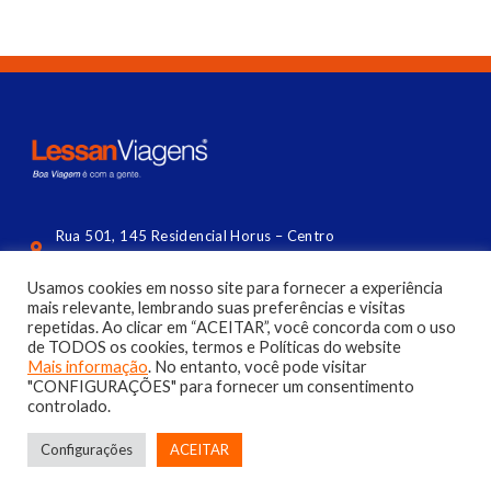
Rua 501, 145 Residencial Horus – Centro
Balneário Camboriú (lateral da Central) | SC
Usamos cookies em nosso site para fornecer a experiência
contato@lessan.com.br
mais relevante, lembrando suas preferências e visitas
repetidas. Ao clicar em “ACEITAR”, você concorda com o uso
(47) 3056 4144​
de TODOS os cookies, termos e Políticas do website
Mais informação
. No entanto, você pode visitar
"CONFIGURAÇÕES" para fornecer um consentimento
controlado.
Configurações
ACEITAR
©2026 Lessan Viagens | Todos os Direitos reservados