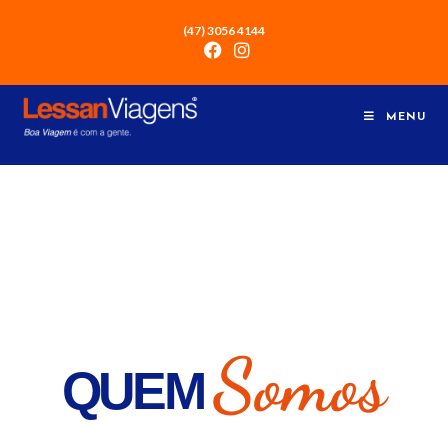
(47) 3056 4144
MENU
Somos
QUEM