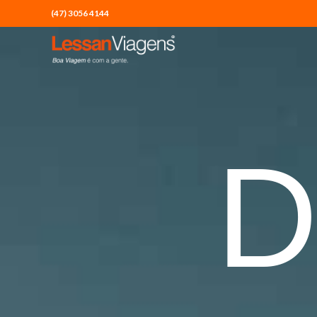
(47) 3056 4144
D