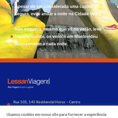
Apesar de ser considerada uma capital
segura, evite andar a noite na Cidade Velha.
Não esqueça, mesmo que vá no verão, leve
casaco quente, os ventos em Montevidéu
surpreendem a cada noite.
Rua 501, 145 Residencial Horus – Centro
Balneário Camboriú (lateral da Central) | SC
Usamos cookies em nosso site para fornecer a experiência
contato@lessan.com.br