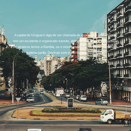
A capital do Uruguai é diga de ser chamada de especial. O povo é gentil,
tem um excelente e organizado transito, além de ruas limpas. No cardápio
de atrativos temos a Rambla, ou o movimentado Rio da Prata. Na mesa a
legitima parilla. Desfrute sem medo da bela Montevidéu.