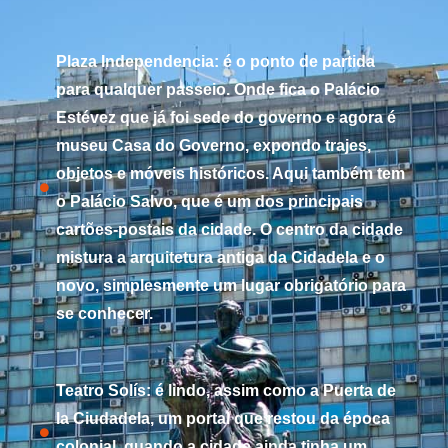
Plaza Independencia: é o ponto de partida
para qualquer passeio. Onde fica o Palácio
Estévez que já foi sede do governo e agora é
museu Casa do Governo, expondo trajes,
objetos e móveis históricos. Aqui também tem
o Palácio Salvo, que é um dos principais
cartões-postais da cidade. O centro da cidade
mistura a arquitetura antiga da Cidadela e o
novo, simplesmente um lugar obrigatório para
se conhecer.
Teatro Solís: é lindo, assim como a Puerta de
la Ciudadela, um portal que restou da época
colonial, quando a cidade ainda tinha um