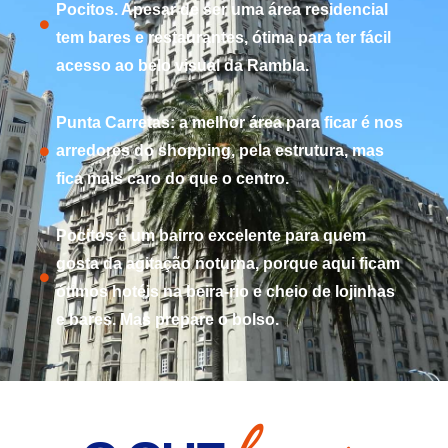
Pocitos. Apesar de ser uma área residencial
tem bares e restaurantes, ótima para ter fácil
acesso ao belo visual da Rambla.
Punta Carretas: a melhor área para ficar é nos
arredores do shopping, pela estrutura, mas
fica mais caro do que o centro.
Pocitos é um bairro excelente para quem
gosta da agitação noturna, porque aqui ficam
ótimos hotéis na beira-rio e cheio de lojinhas
e bares. Mas prepare o bolso.