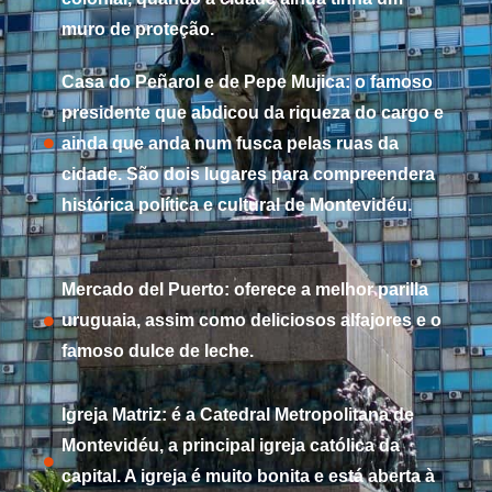
muro de proteção.
Casa do Peñarol e de Pepe Mujica: o famoso
presidente que abdicou da riqueza do cargo e
ainda que anda num fusca pelas ruas da
cidade. São dois lugares para compreendera
histórica política e cultural de Montevidéu.
Mercado del Puerto: oferece a melhor parilla
uruguaia, assim como deliciosos alfajores e o
famoso dulce de leche.
Igreja Matriz: é a Catedral Metropolitana de
Montevidéu, a principal igreja católica da
capital. A igreja é muito bonita e está aberta à