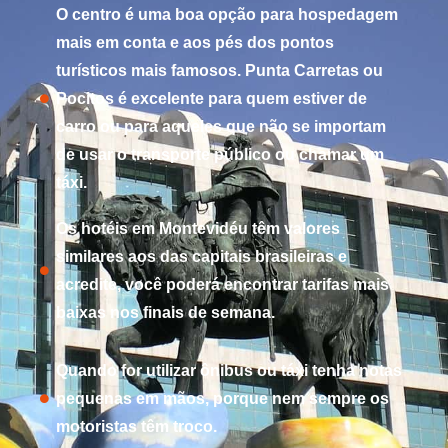
O centro é uma boa opção para hospedagem
mais em conta e aos pés dos pontos
turísticos mais famosos. Punta Carretas ou
Pocitos é excelente para quem estiver de
carro ou para aqueles que não se importam
de usar o transporte público ou chamar um
táxi.
Os hotéis em Montevidéu têm valores
similares aos das capitais brasileiras e
acredite, você poderá encontrar tarifas mais
baixas nos finais de semana.
Quando for utilizar ônibus ou táxi tenha notas
pequenas em mãos, porque nem sempre os
motoristas têm troco.