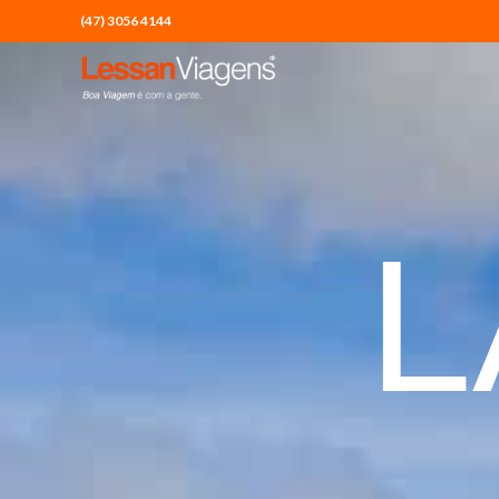
(47) 3056 4144
L