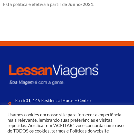
Esta política é efetiva a partir de
Junho
/
2021
.
Rua 501, 145 Residencial Horus – Centro
Balneário Camboriú (lateral da Central) | SC
Usamos cookies em nosso site para fornecer a experiência
contato@lessan.com.br
mais relevante, lembrando suas preferências e visitas
repetidas. Ao clicar em “ACEITAR”, você concorda com o uso
(47) 3056 4144​
de TODOS os cookies, termos e Políticas do website